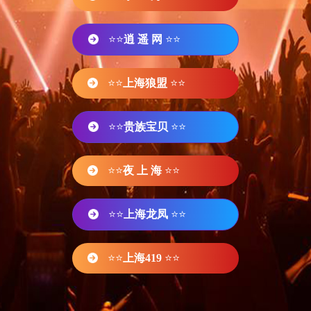
⭐⭐
逍 遥 网
⭐⭐
⭐⭐
上海狼盟
⭐⭐
⭐⭐
贵族宝贝
⭐⭐
⭐⭐
夜 上 海
⭐⭐
⭐⭐
上海龙凤
⭐⭐
⭐⭐
上海419
⭐⭐