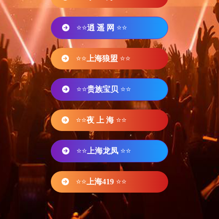
⭐⭐
逍 遥 网
⭐⭐
⭐⭐
上海狼盟
⭐⭐
⭐⭐
贵族宝贝
⭐⭐
⭐⭐
夜 上 海
⭐⭐
⭐⭐
上海龙凤
⭐⭐
⭐⭐
上海419
⭐⭐