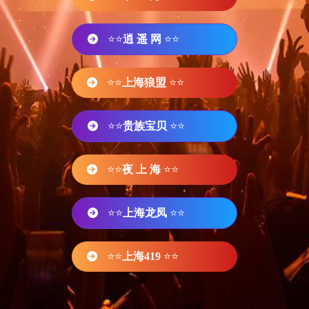
⭐⭐
逍 遥 网
⭐⭐
⭐⭐
上海狼盟
⭐⭐
⭐⭐
贵族宝贝
⭐⭐
⭐⭐
夜 上 海
⭐⭐
⭐⭐
上海龙凤
⭐⭐
⭐⭐
上海419
⭐⭐