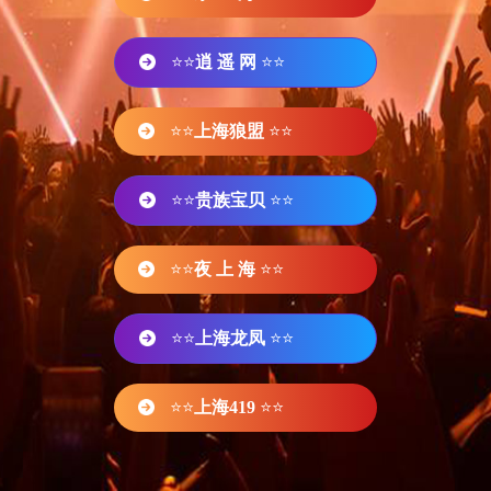
⭐⭐
逍 遥 网
⭐⭐
⭐⭐
上海狼盟
⭐⭐
⭐⭐
贵族宝贝
⭐⭐
⭐⭐
夜 上 海
⭐⭐
⭐⭐
上海龙凤
⭐⭐
⭐⭐
上海419
⭐⭐