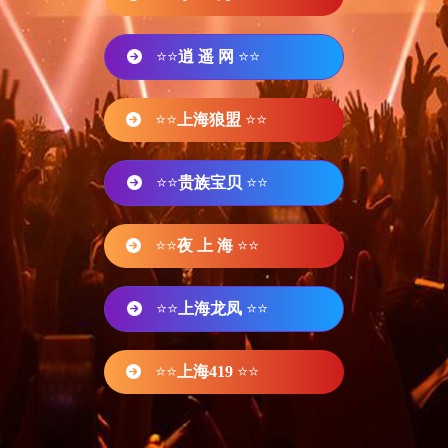
⭐⭐
逍 遥 网
⭐⭐
⭐⭐
上海狼盟
⭐⭐
⭐⭐
贵族宝贝
⭐⭐
⭐⭐
夜 上 海
⭐⭐
⭐⭐
上海龙凤
⭐⭐
⭐⭐
上海419
⭐⭐