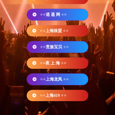
⭐⭐
逍 遥 网
⭐⭐
⭐⭐
上海狼盟
⭐⭐
⭐⭐
贵族宝贝
⭐⭐
⭐⭐
夜 上 海
⭐⭐
⭐⭐
上海龙凤
⭐⭐
⭐⭐
上海419
⭐⭐