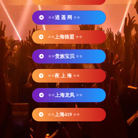
⭐⭐
逍 遥 网
⭐⭐
⭐⭐
上海狼盟
⭐⭐
⭐⭐
贵族宝贝
⭐⭐
⭐⭐
夜 上 海
⭐⭐
⭐⭐
上海龙凤
⭐⭐
⭐⭐
上海419
⭐⭐