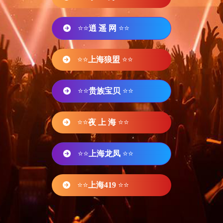
⭐⭐
逍 遥 网
⭐⭐
⭐⭐
上海狼盟
⭐⭐
⭐⭐
贵族宝贝
⭐⭐
⭐⭐
夜 上 海
⭐⭐
⭐⭐
上海龙凤
⭐⭐
⭐⭐
上海419
⭐⭐