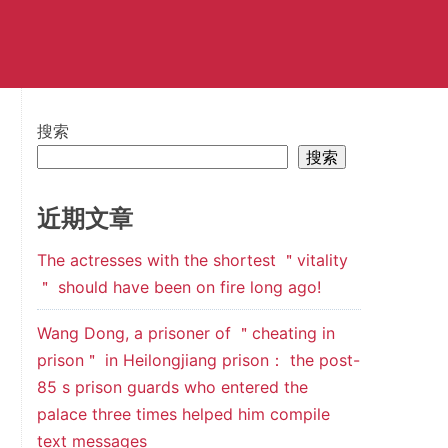
搜索
搜索
近期文章
The actresses with the shortest ＂vitality
＂ should have been on fire long ago!
Wang Dong, a prisoner of ＂cheating in
prison＂ in Heilongjiang prison： the post-
85 s prison guards who entered the
palace three times helped him compile
text messages