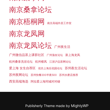
南京桑拿论坛
南京梧桐网
南京高端外卖工作室
南京龙凤网
南京龙凤论坛
广州夜生活
广州微信品茶上课群社区
新上海龙凤
广州蒲友论坛
杭州桑拿洗浴论坛
杭州楼凤
江浙沪品茶网论坛
爱上海 女生自荐区
苏州夜生活论坛
花坊上海后花园论坛
苏州夜网论坛
苏州快餐200半夜500
苏州水磨店推荐
西安高端海选
阿拉爱上海同城对对碰
MightyWP
Publisherly Theme made by