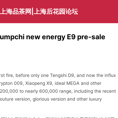
|上海品茶网|上海后花园论坛
rumpchi new energy E9 pre-sale
t fire, before only one Tengshi D9, and now the influx
Krypton 009, Xiaopeng X9, ideal MEGA and other
200,000 to nearly 600,000 range, including the recent
uture version, glorious version and other luxury