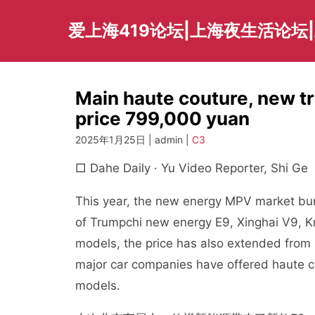
Skip
to
爱上海419论坛|上海夜生活论坛
content
Main haute couture, new t
price 799,000 yuan
2025年1月25日 | admin |
C3
□ Dahe Daily · Yu Video Reporter, Shi Ge
This year, the new energy MPV market burs
of Trumpchi new energy E9, Xinghai V9, 
models, the price has also extended from 
major car companies have offered haute co
models.