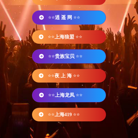
⭐⭐
逍 遥 网
⭐⭐
⭐⭐
上海狼盟
⭐⭐
⭐⭐
贵族宝贝
⭐⭐
⭐⭐
夜 上 海
⭐⭐
⭐⭐
上海龙凤
⭐⭐
⭐⭐
上海419
⭐⭐