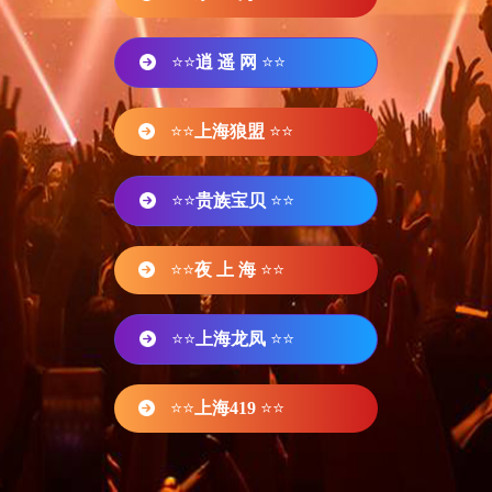
⭐⭐
逍 遥 网
⭐⭐
⭐⭐
上海狼盟
⭐⭐
⭐⭐
贵族宝贝
⭐⭐
⭐⭐
夜 上 海
⭐⭐
⭐⭐
上海龙凤
⭐⭐
⭐⭐
上海419
⭐⭐