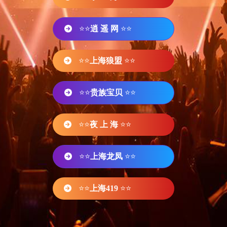
⭐⭐
逍 遥 网
⭐⭐
⭐⭐
上海狼盟
⭐⭐
⭐⭐
贵族宝贝
⭐⭐
⭐⭐
夜 上 海
⭐⭐
⭐⭐
上海龙凤
⭐⭐
⭐⭐
上海419
⭐⭐