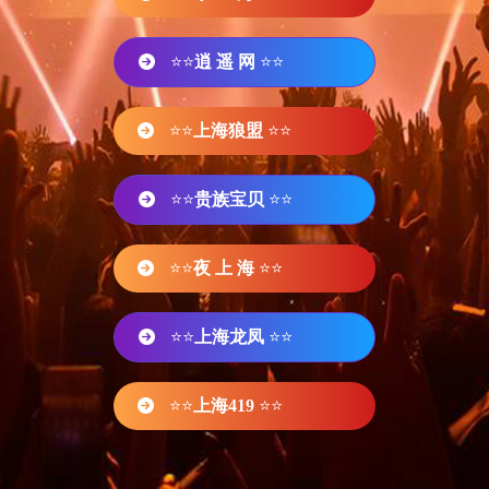
⭐⭐
逍 遥 网
⭐⭐
⭐⭐
上海狼盟
⭐⭐
⭐⭐
贵族宝贝
⭐⭐
⭐⭐
夜 上 海
⭐⭐
⭐⭐
上海龙凤
⭐⭐
⭐⭐
上海419
⭐⭐