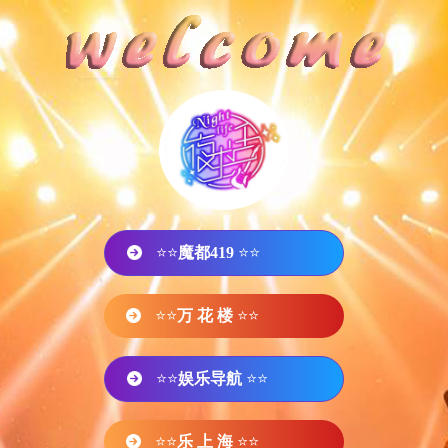
⭐⭐
魔都419
⭐⭐
⭐⭐
万 花 楼
⭐⭐
⭐⭐
娱乐导航
⭐⭐
⭐⭐
乐 上 海
⭐⭐