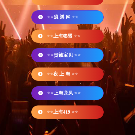
⭐⭐
逍 遥 网
⭐⭐
⭐⭐
上海狼盟
⭐⭐
⭐⭐
贵族宝贝
⭐⭐
⭐⭐
夜 上 海
⭐⭐
⭐⭐
上海龙凤
⭐⭐
⭐⭐
上海419
⭐⭐