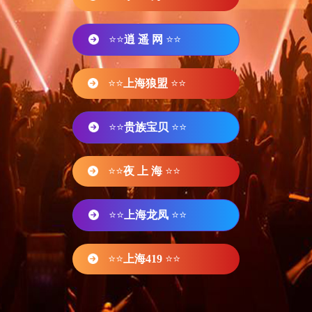
⭐⭐
逍 遥 网
⭐⭐
⭐⭐
上海狼盟
⭐⭐
⭐⭐
贵族宝贝
⭐⭐
⭐⭐
夜 上 海
⭐⭐
⭐⭐
上海龙凤
⭐⭐
⭐⭐
上海419
⭐⭐