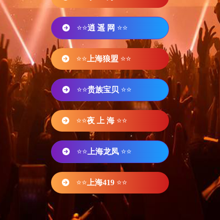
⭐⭐
逍 遥 网
⭐⭐
⭐⭐
上海狼盟
⭐⭐
⭐⭐
贵族宝贝
⭐⭐
⭐⭐
夜 上 海
⭐⭐
⭐⭐
上海龙凤
⭐⭐
⭐⭐
上海419
⭐⭐