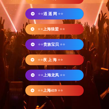
⭐⭐
逍 遥 网
⭐⭐
⭐⭐
上海狼盟
⭐⭐
⭐⭐
贵族宝贝
⭐⭐
⭐⭐
夜 上 海
⭐⭐
⭐⭐
上海龙凤
⭐⭐
⭐⭐
上海419
⭐⭐