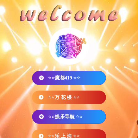
⭐⭐
魔都419
⭐⭐
⭐⭐
万 花 楼
⭐⭐
⭐⭐
娱乐导航
⭐⭐
⭐⭐
乐 上 海
⭐⭐