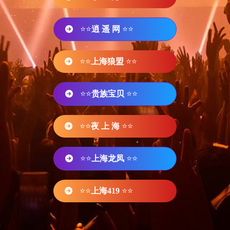
⭐⭐
逍 遥 网
⭐⭐
⭐⭐
上海狼盟
⭐⭐
⭐⭐
贵族宝贝
⭐⭐
⭐⭐
夜 上 海
⭐⭐
⭐⭐
上海龙凤
⭐⭐
⭐⭐
上海419
⭐⭐