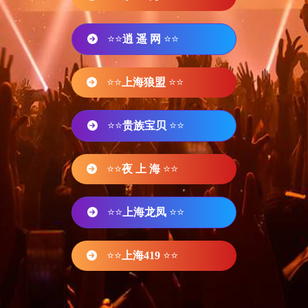
⭐⭐
逍 遥 网
⭐⭐
⭐⭐
上海狼盟
⭐⭐
⭐⭐
贵族宝贝
⭐⭐
⭐⭐
夜 上 海
⭐⭐
⭐⭐
上海龙凤
⭐⭐
⭐⭐
上海419
⭐⭐