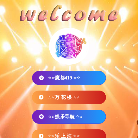
⭐⭐
魔都419
⭐⭐
⭐⭐
万 花 楼
⭐⭐
⭐⭐
娱乐导航
⭐⭐
⭐⭐
乐 上 海
⭐⭐