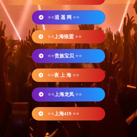
⭐⭐
逍 遥 网
⭐⭐
⭐⭐
上海狼盟
⭐⭐
⭐⭐
贵族宝贝
⭐⭐
⭐⭐
夜 上 海
⭐⭐
⭐⭐
上海龙凤
⭐⭐
⭐⭐
上海419
⭐⭐