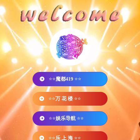
⭐⭐
魔都419
⭐⭐
⭐⭐
万 花 楼
⭐⭐
⭐⭐
娱乐导航
⭐⭐
⭐⭐
乐 上 海
⭐⭐