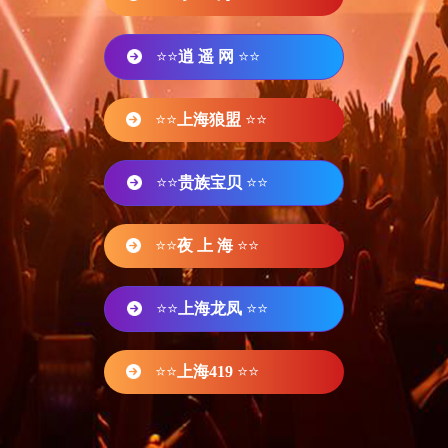
⭐⭐
逍 遥 网
⭐⭐
⭐⭐
上海狼盟
⭐⭐
⭐⭐
贵族宝贝
⭐⭐
⭐⭐
夜 上 海
⭐⭐
⭐⭐
上海龙凤
⭐⭐
⭐⭐
上海419
⭐⭐