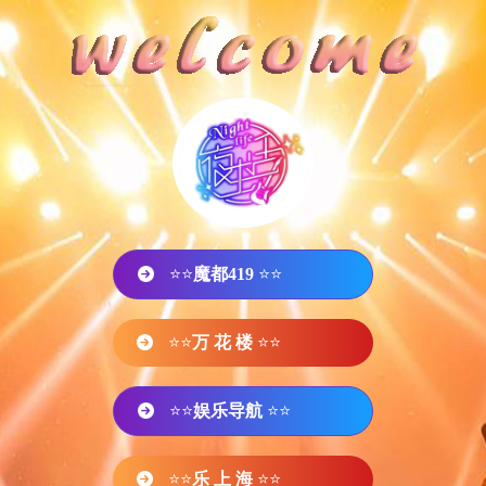
⭐⭐
魔都419
⭐⭐
⭐⭐
万 花 楼
⭐⭐
⭐⭐
娱乐导航
⭐⭐
⭐⭐
乐 上 海
⭐⭐