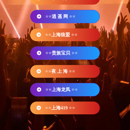
⭐⭐
逍 遥 网
⭐⭐
⭐⭐
上海狼盟
⭐⭐
⭐⭐
贵族宝贝
⭐⭐
⭐⭐
夜 上 海
⭐⭐
⭐⭐
上海龙凤
⭐⭐
⭐⭐
上海419
⭐⭐