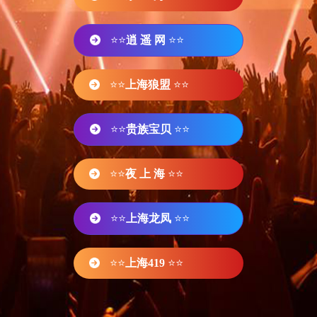
⭐⭐
逍 遥 网
⭐⭐
⭐⭐
上海狼盟
⭐⭐
⭐⭐
贵族宝贝
⭐⭐
⭐⭐
夜 上 海
⭐⭐
⭐⭐
上海龙凤
⭐⭐
⭐⭐
上海419
⭐⭐